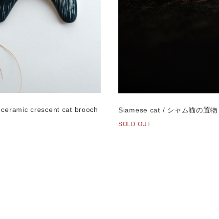
eramic crescent cat brooch
Siamese cat / シャム猫の置物
SOLD OUT