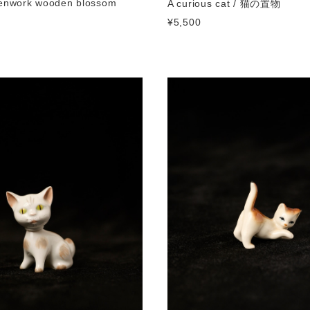
penwork wooden blossom
A curious cat / 猫の置物
¥5,500