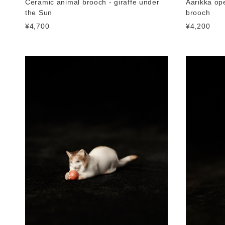
Ceramic animal brooch - giraffe under
Aarikka o
the Sun
brooch
¥4,700
¥4,200