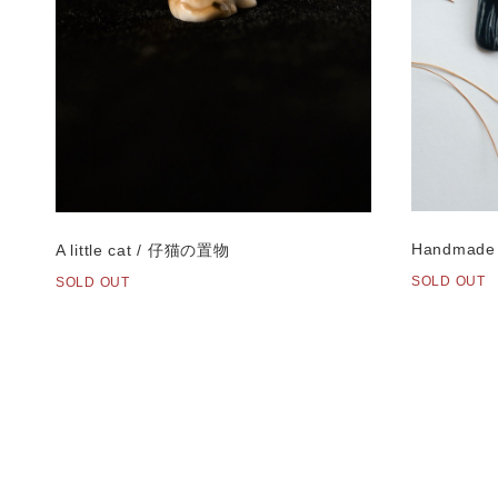
Handmade c
A little cat / 仔猫の置物
SOLD OUT
SOLD OUT