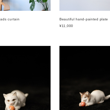
ads curtain
Beautiful hand-painted plate
¥11,000