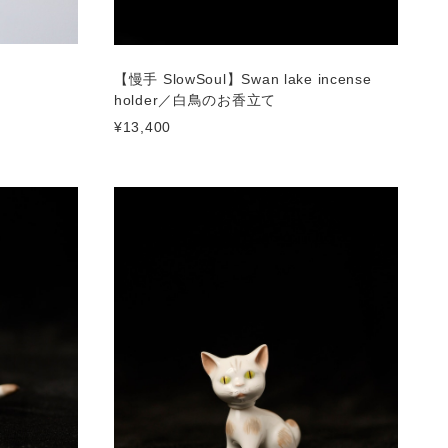
【慢手 SlowSoul】Swan lake incense
holder／白鳥のお香立て
¥13,400