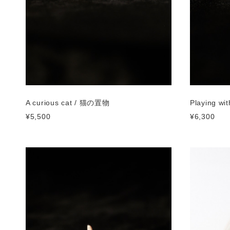
A curious cat / 猫の置物
Playing wi
¥5,500
¥6,300