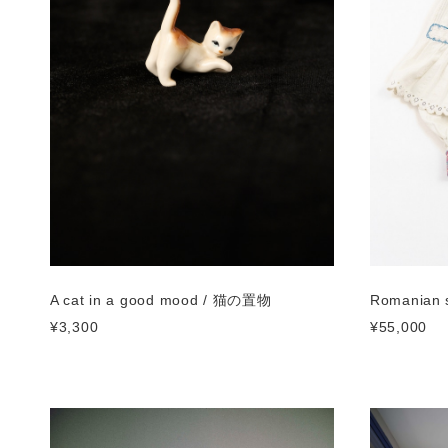
A cat in a good mood / 猫の置物
Romanian 
¥3,300
¥55,000