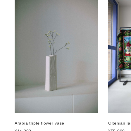
Arabia triple flower vase
Oltenian l
¥14,000
¥55,000