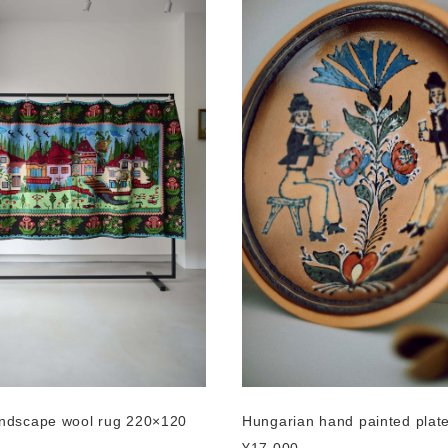
andscape wool rug 220×120
Hungarian hand painted pl
¥17,000