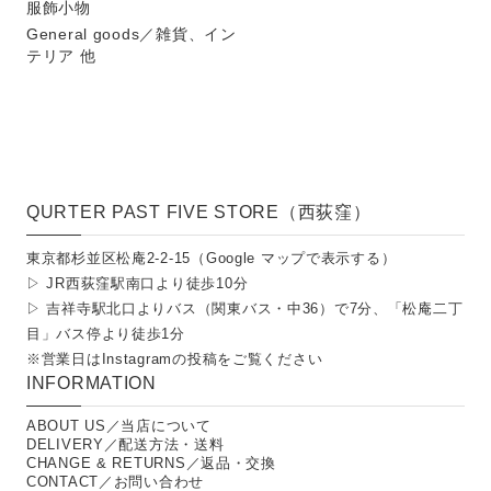
服飾小物
General goods／雑貨、イン
テリア 他
QURTER PAST FIVE STORE（西荻窪）
東京都杉並区松庵2-2-15（
Google マップで表示する
）
▷ JR西荻窪駅南口より徒歩10分
▷ 吉祥寺駅北口よりバス（関東バス・中36）で7分、「松庵二丁
目」バス停より徒歩1分
※営業日は
Instagramの投稿
をご覧ください
INFORMATION
ABOUT US／当店について
DELIVERY／配送方法・送料
CHANGE & RETURNS／返品・交換
CONTACT／お問い合わせ