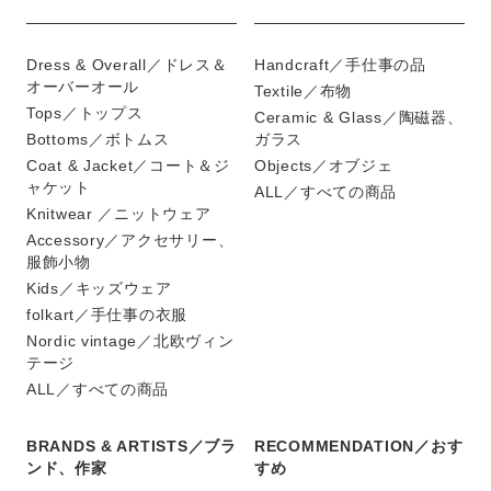
Dress & Overall／ドレス＆
Handcraft／手仕事の品
オーバーオール
Textile／布物
Tops／トップス
Ceramic & Glass／陶磁器、
Bottoms／ボトムス
ガラス
Coat & Jacket／コート＆ジ
Objects／オブジェ
ャケット
ALL／すべての商品
Knitwear ／ニットウェア
Accessory／アクセサリー、
服飾小物
Kids／キッズウェア
folkart／手仕事の衣服
Nordic vintage／北欧ヴィン
テージ
ALL／すべての商品
BRANDS & ARTISTS／ブラ
RECOMMENDATION／おす
ンド、作家
すめ