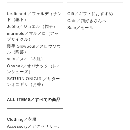
ferdinand.／フェルディナン
Gift／ギフトにおすすめ
ド（靴下）
Cats／猫好きさんへ
Joëlle／ジョエル（帽子）
Sale／セール
marmelo／マルメロ（アッ
プサイクル）
慢手 SlowSoul／スロウソウ
ル（陶芸）
suie／スイ（衣服）
Opanak／オパナック（レイ
ンシューズ）
SATURN ONIGIRI／サター
ンオニギリ（お香）
ALL ITEMS／すべての商品
Clothing／衣服
Accessory／アクセサリー、