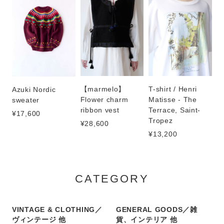
【marmelo】
T-shirt / Henri
Azuki Nordic
Flower charm
Matisse - The
sweater
ribbon vest
Terrace, Saint-
¥17,600
Tropez
¥28,600
¥13,200
CATEGORY
VINTAGE & CLOTHING／
GENERAL GOODS／雑
ヴィンテージ 他
貨、インテリア 他