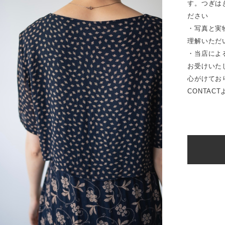
す。つぎは
ださい
・写真と実
理解いただ
・当店によ
お受けいた
心がけてお
CONTAC