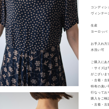
コンディシ
ヴィンテー
生産
ヨーロッパ
お手入れ方
水洗い可
ご購入にあ
・サイズは
がございま
・古着・古
特有の臭い
行なってお
購入をご検
・古着・古