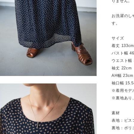
りません。
お洗濯のし
す。
サイズ
着丈 133c
バスト幅 46
ウエスト幅 
袖丈 22cm
AH幅 23cm
袖口幅 15.5
※着用モデル
※裏地あり
素材
表地：ビス
裏地：ポリエ