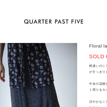
Floral 
SOLD 
柄違いのシ
がすっきり
中央の花柄
ト周りをカ
涼やかなシ