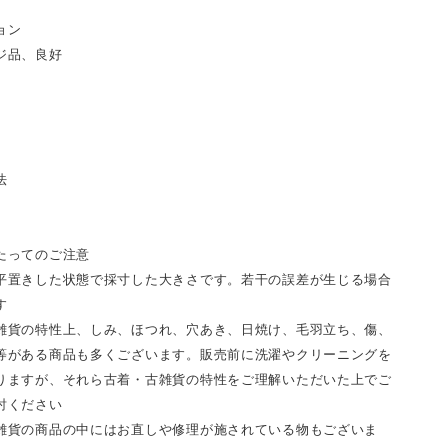
ョン
ジ品、良好
法
たってのご注意
平置きした状態で採寸した大きさです。若干の誤差が生じる場合
す
雑貨の特性上、しみ、ほつれ、穴あき、日焼け、毛羽立ち、傷、
等がある商品も多くございます。販売前に洗濯やクリーニングを
りますが、それら古着・古雑貨の特性をご理解いただいた上でご
討ください
雑貨の商品の中にはお直しや修理が施されている物もございま