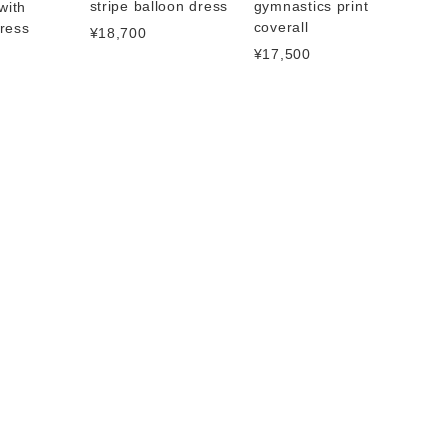
stripe balloon dress
gymnastics print
with
coverall
ress
¥18,700
¥17,500