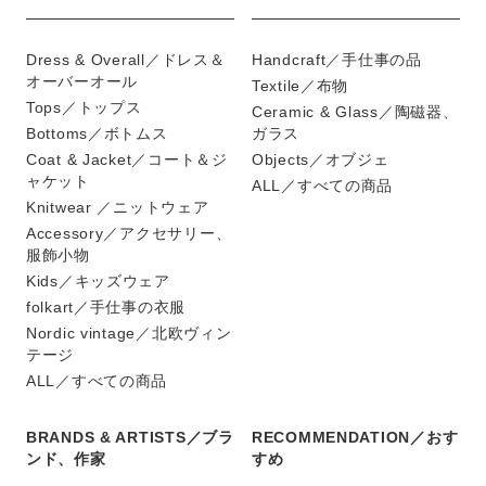
Dress & Overall／ドレス＆
Handcraft／手仕事の品
オーバーオール
Textile／布物
Tops／トップス
Ceramic & Glass／陶磁器、
Bottoms／ボトムス
ガラス
Coat & Jacket／コート＆ジ
Objects／オブジェ
ャケット
ALL／すべての商品
Knitwear ／ニットウェア
Accessory／アクセサリー、
服飾小物
Kids／キッズウェア
folkart／手仕事の衣服
Nordic vintage／北欧ヴィン
テージ
ALL／すべての商品
BRANDS & ARTISTS／ブラ
RECOMMENDATION／おす
ンド、作家
すめ