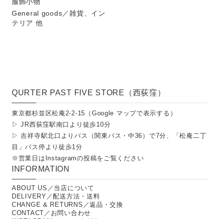
服飾小物
General goods／雑貨、イン
テリア 他
QURTER PAST FIVE STORE（西荻窪）
東京都杉並区松庵2-2-15（
Google マップで表示する
）
▷ JR西荻窪駅南口より徒歩10分
▷ 吉祥寺駅北口よりバス（関東バス・中36）で7分、「松庵二丁
目」バス停より徒歩1分
※営業日は
Instagramの投稿
をご覧ください
INFORMATION
ABOUT US／当店について
DELIVERY／配送方法・送料
CHANGE & RETURNS／返品・交換
CONTACT／お問い合わせ