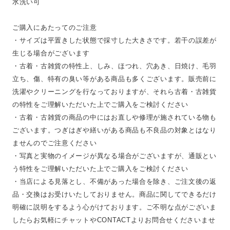
水洗い可
ご購入にあたってのご注意
・サイズは平置きした状態で採寸した大きさです。若干の誤差が
生じる場合がございます
・古着・古雑貨の特性上、しみ、ほつれ、穴あき、日焼け、毛羽
立ち、傷、特有の臭い等がある商品も多くございます。販売前に
洗濯やクリーニングを行なっておりますが、それら古着・古雑貨
の特性をご理解いただいた上でご購入をご検討ください
・古着・古雑貨の商品の中にはお直しや修理が施されている物も
ございます。つぎはぎや繕いがある商品も不良品の対象とはなり
ませんのでご注意ください
・写真と実物のイメージが異なる場合がございますが、通販とい
う特性をご理解いただいた上でご購入をご検討ください
・当店による見落とし、不備があった場合を除き、ご注文後の返
品・交換はお受けいたしておりません。商品に関してできるだけ
明確に説明をするよう心がけております。ご不明な点がございま
したらお気軽にチャットやCONTACTよりお問合せくださいませ