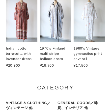
1970's Finland
1980's Vintage
Indian cotton
multi stripe
gymnastics print
terracotta with
balloon dress
coverall
lavender dress
¥18,700
¥17,500
¥20,900
CATEGORY
VINTAGE & CLOTHING／
GENERAL GOODS／雑
ヴィンテージ 他
貨、インテリア 他