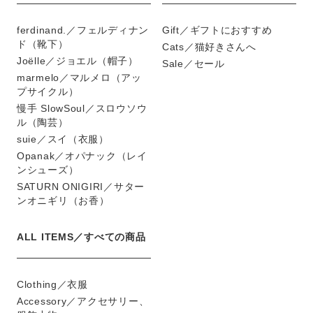
ferdinand.／フェルディナン
Gift／ギフトにおすすめ
ド（靴下）
Cats／猫好きさんへ
Joëlle／ジョエル（帽子）
Sale／セール
marmelo／マルメロ（アッ
プサイクル）
慢手 SlowSoul／スロウソウ
ル（陶芸）
suie／スイ（衣服）
Opanak／オパナック（レイ
ンシューズ）
SATURN ONIGIRI／サター
ンオニギリ（お香）
ALL ITEMS／すべての商品
Clothing／衣服
Accessory／アクセサリー、