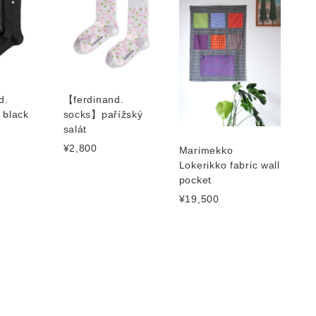
d.
【ferdinand.
 black
socks】pařížský
salát
¥2,800
Marimekko
Lokerikko fabric wall
pocket
¥19,500