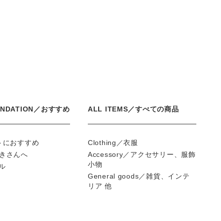
ENDATION／おすすめ
ALL ITEMS／すべての商品
フトにおすすめ
Clothing／衣服
好きさんへ
Accessory／アクセサリー、服飾
小物
ール
General goods／雑貨、インテ
リア 他