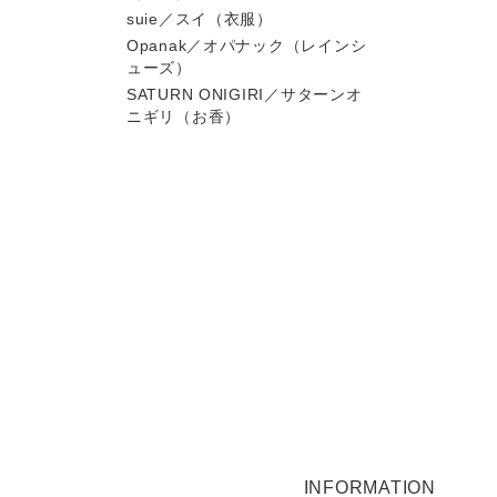
suie／スイ（衣服）
Opanak／オパナック（レインシ
ューズ）
SATURN ONIGIRI／サターンオ
ニギリ（お香）
INFORMATION