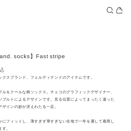
and. socks】Fast stripe
込
ックスブランド、フェルディナンドのアイテムです。
プル＆クールな柄ソックス。チェコのグラフィックデザイナー、
ジブルトによるデザインです。見る位置によってまったく違った
デザインの妙が冴えわたる一足。
かにフィットし、薄すぎず厚すぎない生地で一年を通して着用し
ます。