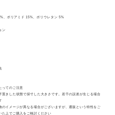
0%、ポリアミド 15%、ポリウレタン 5%
ョン
法
たってのご注意
平置きした状態で採寸した大きさです。若干の誤差が生じる場合
す
物のイメージが異なる場合がございますが、通販という特性をご
いた上でご購入をご検討ください