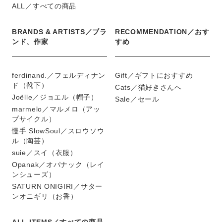
ALL／すべての商品
BRANDS & ARTISTS／ブラ
RECOMMENDATION／おす
ンド、作家
すめ
ferdinand.／フェルディナン
Gift／ギフトにおすすめ
ド（靴下）
Cats／猫好きさんへ
Joëlle／ジョエル（帽子）
Sale／セール
marmelo／マルメロ（アッ
プサイクル）
慢手 SlowSoul／スロウソウ
ル（陶芸）
suie／スイ（衣服）
Opanak／オパナック（レイ
ンシューズ）
SATURN ONIGIRI／サター
ンオニギリ（お香）