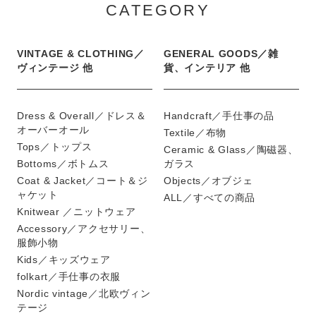
CATEGORY
VINTAGE & CLOTHING／
GENERAL GOODS／雑
ヴィンテージ 他
貨、インテリア 他
Dress & Overall／ドレス＆
Handcraft／手仕事の品
オーバーオール
Textile／布物
Tops／トップス
Ceramic & Glass／陶磁器、
Bottoms／ボトムス
ガラス
Coat & Jacket／コート＆ジ
Objects／オブジェ
ャケット
ALL／すべての商品
Knitwear ／ニットウェア
Accessory／アクセサリー、
服飾小物
Kids／キッズウェア
folkart／手仕事の衣服
Nordic vintage／北欧ヴィン
テージ