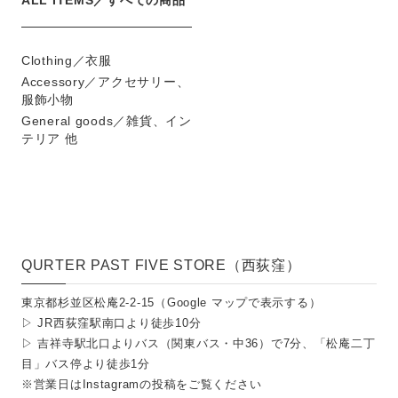
ALL ITEMS／すべての商品
Clothing／衣服
Accessory／アクセサリー、
服飾小物
General goods／雑貨、イン
テリア 他
QURTER PAST FIVE STORE（西荻窪）
東京都杉並区松庵2-2-15（
Google マップで表示する
）
▷ JR西荻窪駅南口より徒歩10分
▷ 吉祥寺駅北口よりバス（関東バス・中36）で7分、「松庵二丁
目」バス停より徒歩1分
※営業日は
Instagramの投稿
をご覧ください