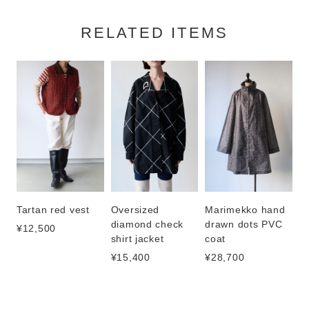
RELATED ITEMS
Oversized
Tartan red vest
Marimekko hand
diamond check
drawn dots PVC
¥12,500
shirt jacket
coat
¥15,400
¥28,700