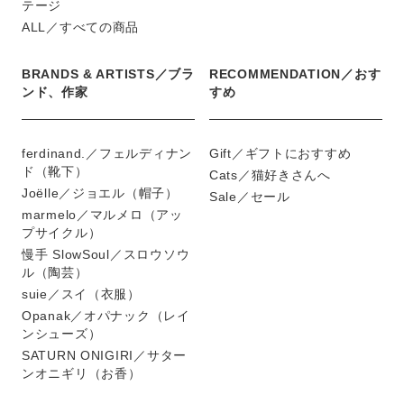
テージ
ALL／すべての商品
BRANDS & ARTISTS／ブラ
RECOMMENDATION／おす
ンド、作家
すめ
ferdinand.／フェルディナン
Gift／ギフトにおすすめ
ド（靴下）
Cats／猫好きさんへ
Joëlle／ジョエル（帽子）
Sale／セール
marmelo／マルメロ（アッ
プサイクル）
慢手 SlowSoul／スロウソウ
ル（陶芸）
suie／スイ（衣服）
Opanak／オパナック（レイ
ンシューズ）
SATURN ONIGIRI／サター
ンオニギリ（お香）