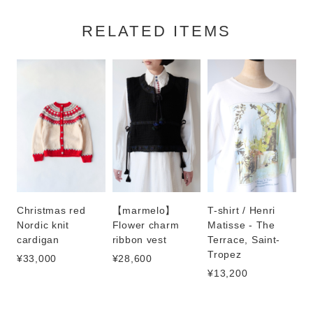
RELATED ITEMS
Christmas red
【marmelo】
T-shirt / Henri
Nordic knit
Flower charm
Matisse - The
cardigan
ribbon vest
Terrace, Saint-
Tropez
¥33,000
¥28,600
¥13,200