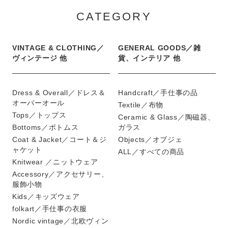
CATEGORY
VINTAGE & CLOTHING／
GENERAL GOODS／雑
ヴィンテージ 他
貨、インテリア 他
Dress & Overall／ドレス＆
Handcraft／手仕事の品
オーバーオール
Textile／布物
Tops／トップス
Ceramic & Glass／陶磁器、
Bottoms／ボトムス
ガラス
Coat & Jacket／コート＆ジ
Objects／オブジェ
ャケット
ALL／すべての商品
Knitwear ／ニットウェア
Accessory／アクセサリー、
服飾小物
Kids／キッズウェア
folkart／手仕事の衣服
Nordic vintage／北欧ヴィン