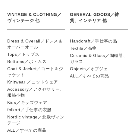
VINTAGE & CLOTHING／
GENERAL GOODS／雑
ヴィンテージ 他
貨、インテリア 他
Dress & Overall／ドレス＆
Handcraft／手仕事の品
オーバーオール
Textile／布物
Tops／トップス
Ceramic & Glass／陶磁器、
Bottoms／ボトムス
ガラス
Coat & Jacket／コート＆ジ
Objects／オブジェ
ャケット
ALL／すべての商品
Knitwear ／ニットウェア
Accessory／アクセサリー、
服飾小物
Kids／キッズウェア
folkart／手仕事の衣服
Nordic vintage／北欧ヴィン
テージ
ALL／すべての商品