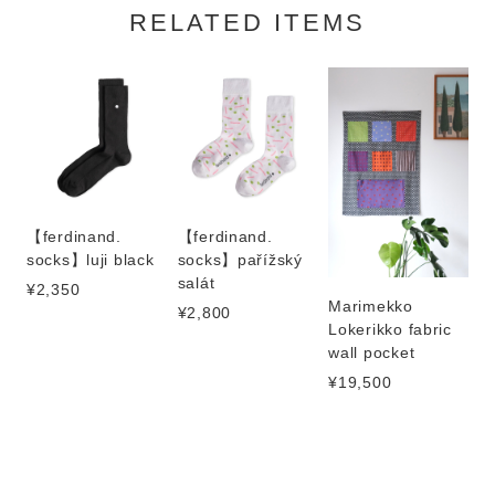
RELATED ITEMS
【ferdinand.
【ferdinand.
socks】luji black
socks】pařížský
salát
¥2,350
Marimekko
¥2,800
Lokerikko fabric
wall pocket
¥19,500