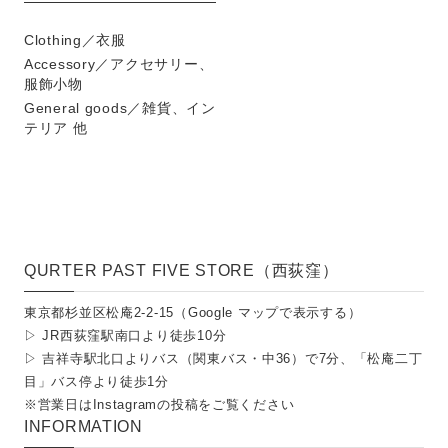
Clothing／衣服
Accessory／アクセサリー、
服飾小物
General goods／雑貨、イン
テリア 他
QURTER PAST FIVE STORE（西荻窪）
東京都杉並区松庵2-2-15（
Google マップで表示する
）
▷ JR西荻窪駅南口より徒歩10分
▷ 吉祥寺駅北口よりバス（関東バス・中36）で7分、「松庵二丁
目」バス停より徒歩1分
※営業日は
Instagramの投稿
をご覧ください
INFORMATION