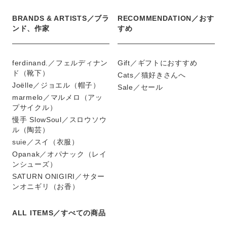
BRANDS & ARTISTS／ブラ
RECOMMENDATION／おす
ンド、作家
すめ
ferdinand.／フェルディナン
Gift／ギフトにおすすめ
ド（靴下）
Cats／猫好きさんへ
Joëlle／ジョエル（帽子）
Sale／セール
marmelo／マルメロ（アッ
プサイクル）
慢手 SlowSoul／スロウソウ
ル（陶芸）
suie／スイ（衣服）
Opanak／オパナック（レイ
ンシューズ）
SATURN ONIGIRI／サター
ンオニギリ（お香）
ALL ITEMS／すべての商品