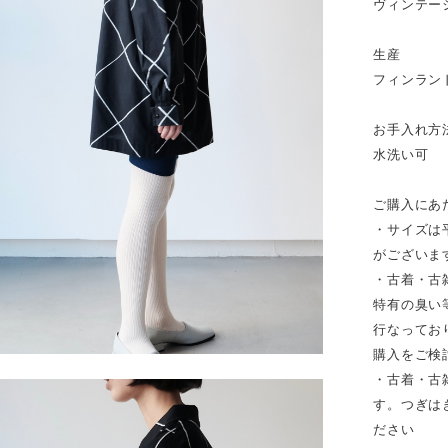
ヴィンテー
生産
フィンラン
お手入れ方
水洗い可
ご購入にあ
・サイズは
がございま
・古着・古
特有の臭い
行なってお
購入をご検
・古着・古
す。つぎは
ださい