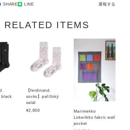
SHARE
LINE
通報する
RELATED ITEMS
d.
【ferdinand.
 black
socks】pařížský
salát
¥2,800
Marimekko
Lokerikko fabric wall
pocket