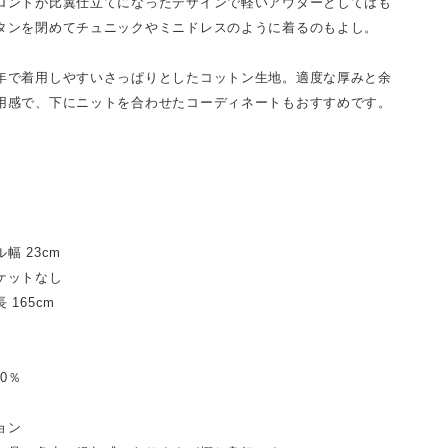
ロントが比翼仕立てになったデザインで軽いアウターとしてはも
タンを閉めてチュニックやミニドレスのように着るのもよし。
年で着用しやすいさっぱりとしたコットン生地。適度な厚みと余
用感で、下にニットを合わせたコーディネートもおすすめです。
幅 23cm
ケットなし
 165cm
00％
ョン