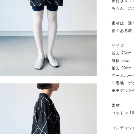
襟付き＆フ
ちろん、ボ
素材は、通
裕のある着
サイズ
着丈 75cm
身幅 55cm
袖丈 59cm
アームホール
※裏地、ポ
※モデル身長
素材
コットン 1
コンディシ