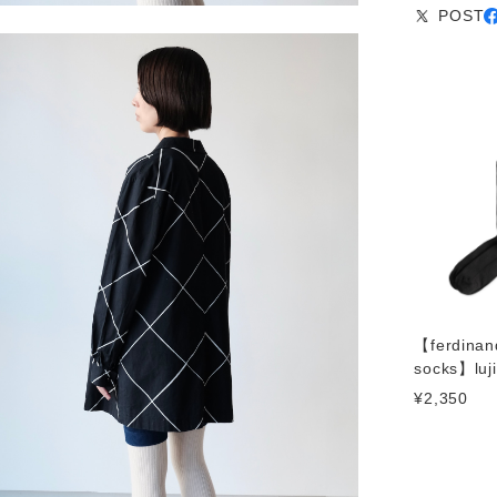
POST
【ferdinan
socks】luji
¥2,350