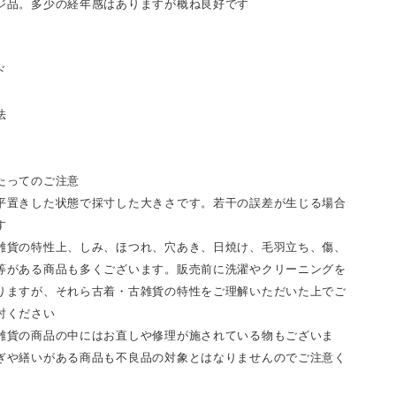
ジ品。多少の経年感はありますが概ね良好です
ド
法
たってのご注意
平置きした状態で採寸した大きさです。若干の誤差が生じる場合
す
雑貨の特性上、しみ、ほつれ、穴あき、日焼け、毛羽立ち、傷、
等がある商品も多くございます。販売前に洗濯やクリーニングを
りますが、それら古着・古雑貨の特性をご理解いただいた上でご
討ください
雑貨の商品の中にはお直しや修理が施されている物もございま
ぎや繕いがある商品も不良品の対象とはなりませんのでご注意く