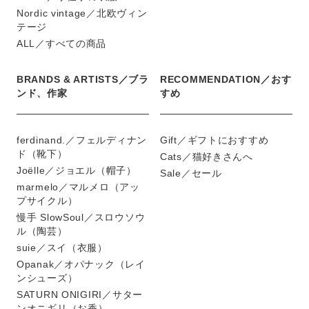
Nordic vintage／北欧ヴィン
テージ
ALL／すべての商品
BRANDS & ARTISTS／ブラ
RECOMMENDATION／おす
ンド、作家
すめ
ferdinand.／フェルディナン
Gift／ギフトにおすすめ
ド（靴下）
Cats／猫好きさんへ
Joëlle／ジョエル（帽子）
Sale／セール
marmelo／マルメロ（アッ
プサイクル）
慢手 SlowSoul／スロウソウ
ル（陶芸）
suie／スイ（衣服）
Opanak／オパナック（レイ
ンシューズ）
SATURN ONIGIRI／サター
ンオニギリ（お香）