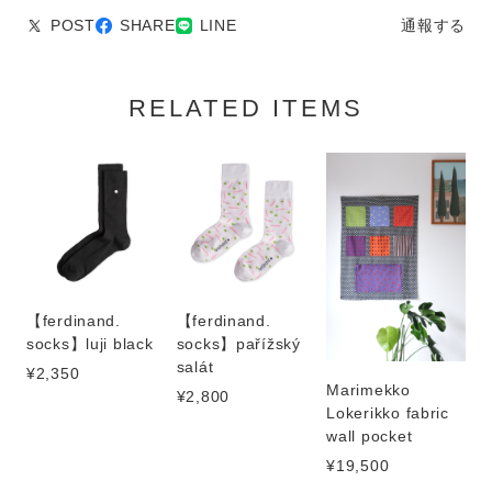
POST
SHARE
LINE
通報する
RELATED ITEMS
【ferdinand.
【ferdinand.
socks】luji black
socks】pařížský
salát
¥2,350
Marimekko
¥2,800
Lokerikko fabric
wall pocket
¥19,500