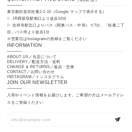
東京都杉並区松庵2-2-15（
Google マップで表示する
）
▷ JR西荻窪駅南口より徒歩10分
▷ 吉祥寺駅北口よりバス（関東バス・中36）で7分、「松庵二丁
目」バス停より徒歩1分
※営業日は
Instagramの投稿
をご覧ください
INFORMATION
ABOUT US／当店について
DELIVERY／配送方法・送料
CHANGE & RETURNS／返品・交換
CONTACT／お問い合わせ
INSTAGRAM／インスタグラム
JOIN OUR NEWSLETTER
入荷やイベント情報をお届けします。ご希望の方はメールアドレ
スをご登録ください