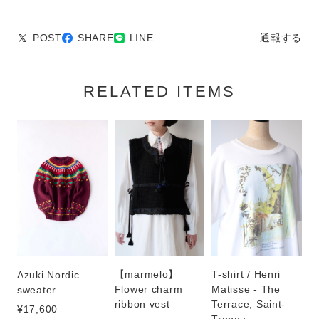
POST
SHARE
LINE
通報する
RELATED ITEMS
【marmelo】
T-shirt / Henri
Azuki Nordic
Flower charm
Matisse - The
sweater
ribbon vest
Terrace, Saint-
¥17,600