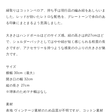
縁取りはコットンベロア、持ち手は現行品の編み紐をあしらいま
した。レッドが効いたレトロな配色を、グレートーンで余白のあ
る印象にまとまるよう意識しました。
大きさはハンドボールほどのサイズ感。紐の高さは約27cmほど
で、ショルダーバックとしてはやや紐が短く感じられる程度の長
さですが、アクセサリーを持つような感覚の小ぶりの大きさが魅
力です。
サイズ
横幅 30cm（最大）
開き口の幅 32cm
縦の長さ 27cm
※球体のためマチ幅はなし
素材
表地 ヴィンテージ素材のため品質が不明ですが、コットン素材