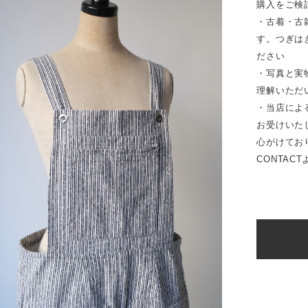
購入をご検
・古着・古
す。つぎは
ださい
・写真と実
理解いただ
・当店によ
お受けいた
心がけてお
CONTAC