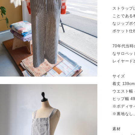
ストラップ
ことである
なジップポ
ポケット仕
70年代当
なサロペッ
レイヤード
サイズ
着丈 139c
ウエスト幅 
ヒップ幅 49
※ボディサイ
※裏地なし
素材