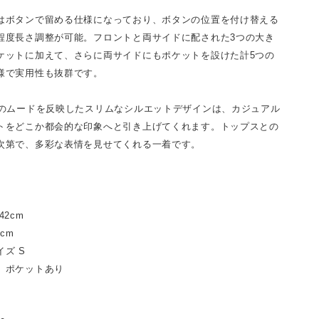
はボタンで留める仕様になっており、ボタンの位置を付け替える
程度長さ調整が可能。フロントと両サイドに配された3つの大き
ケットに加えて、さらに両サイドにもポケットを設けた計5つの
様で実用性も抜群です。
時のムードを反映したスリムなシルエットデザインは、カジュアル
トをどこか都会的な印象へと引き上げてくれます。トップスとの
次第で、多彩な表情を見せてくれる一着です。
m
42cm
cm
ズ S
、ポケットあり