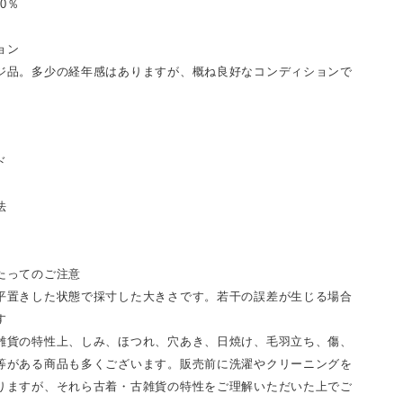
00％
ョン
ジ品。多少の経年感はありますが、概ね良好なコンディションで
ド
法
たってのご注意
平置きした状態で採寸した大きさです。若干の誤差が生じる場合
す
雑貨の特性上、しみ、ほつれ、穴あき、日焼け、毛羽立ち、傷、
等がある商品も多くございます。販売前に洗濯やクリーニングを
りますが、それら古着・古雑貨の特性をご理解いただいた上でご