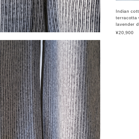
Indian cot
terracotta 
lavender d
¥20,900