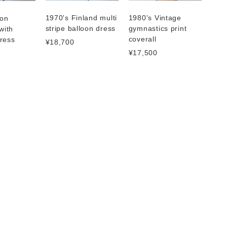
1970's Finland multi
1980's Vintage
ton
stripe balloon dress
gymnastics print
with
coverall
ress
¥18,700
¥17,500