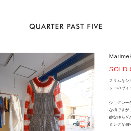
Marimek
SOLD 
スリムなシ
ッコのヴィ
少しグレー
な柄ですが
妙なゆらぎ
ミングな個