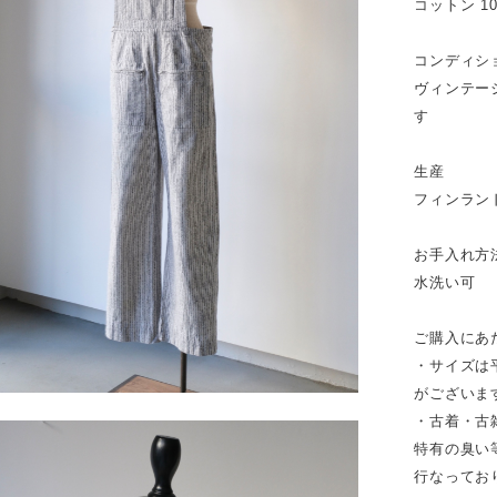
コットン 1
コンディシ
ヴィンテー
す
生産
フィンラン
お手入れ方
水洗い可
ご購入にあ
・サイズは
がございま
・古着・古
特有の臭い
行なってお