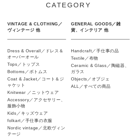
CATEGORY
VINTAGE & CLOTHING／
GENERAL GOODS／雑
ヴィンテージ 他
貨、インテリア 他
Dress & Overall／ドレス＆
Handcraft／手仕事の品
オーバーオール
Textile／布物
Tops／トップス
Ceramic & Glass／陶磁器、
Bottoms／ボトムス
ガラス
Coat & Jacket／コート＆ジ
Objects／オブジェ
ャケット
ALL／すべての商品
Knitwear ／ニットウェア
Accessory／アクセサリー、
服飾小物
Kids／キッズウェア
folkart／手仕事の衣服
Nordic vintage／北欧ヴィン
テージ