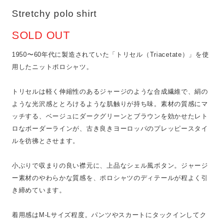
Stretchy polo shirt
SOLD OUT
1950〜60年代に製造されていた「トリセル（Triacetate）」を使
用したニットポロシャツ。
トリセルは軽く伸縮性のあるジャージのような合成繊維で、絹の
ような光沢感ととろけるような肌触りが持ち味。素材の質感にマ
ッチする、ベージュにダークグリーンとブラウンを効かせたレト
ロなボーダーラインが、古き良きヨーロッパのプレッピースタイ
ルを彷彿とさせます。
小ぶりで収まりの良い襟元に、上品なシェル風ボタン。ジャージ
ー素材のやわらかな質感を、ポロシャツのディテールが程よく引
き締めています。
着用感はM-Lサイズ程度。パンツやスカートにタックインしてク