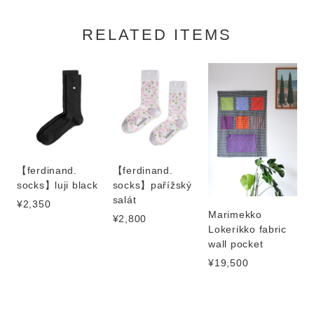
RELATED ITEMS
【ferdinand.
【ferdinand.
socks】luji black
socks】pařížský
salát
¥2,350
Marimekko
¥2,800
Lokerikko fabric
wall pocket
¥19,500