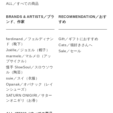
ALL／すべての商品
BRANDS & ARTISTS／ブラ
RECOMMENDATION／おす
ンド、作家
すめ
ferdinand.／フェルディナン
Gift／ギフトにおすすめ
ド（靴下）
Cats／猫好きさんへ
Joëlle／ジョエル（帽子）
Sale／セール
marmelo／マルメロ（アッ
プサイクル）
慢手 SlowSoul／スロウソウ
ル（陶芸）
suie／スイ（衣服）
Opanak／オパナック（レイ
ンシューズ）
SATURN ONIGIRI／サター
ンオニギリ（お香）