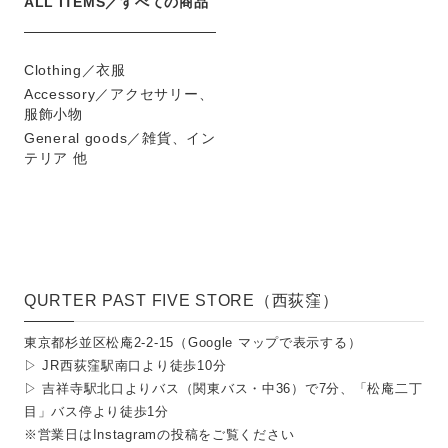
ALL ITEMS／すべての商品
Clothing／衣服
Accessory／アクセサリー、
服飾小物
General goods／雑貨、イン
テリア 他
QURTER PAST FIVE STORE（西荻窪）
東京都杉並区松庵2-2-15（
Google マップで表示する
）
▷ JR西荻窪駅南口より徒歩10分
▷ 吉祥寺駅北口よりバス（関東バス・中36）で7分、「松庵二丁
目」バス停より徒歩1分
※営業日は
Instagramの投稿
をご覧ください