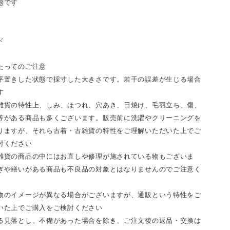
態です
ド
たってのご注意
平置きした状態で採寸した大きさです。若干の誤差が生じる場合
す
雑貨の特性上、しみ、ほつれ、穴あき、日焼け、毛羽立ち、傷、
等がある商品も多くございます。販売前に洗濯やクリーニングを
りますが、それら古着・古雑貨の特性をご理解いただいた上でご
討ください
雑貨の商品の中にはお直しや修理が施されている物もございま
ぎや繕いがある商品も不良品の対象とはなりませんのでご注意く
物のイメージが異なる場合がございますが、通販という特性をご
いた上でご購入をご検討ください
る見落とし、不備があった場合を除き、ご注文後の返品・交換は