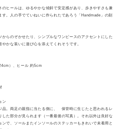
さのヒールは、ゆるやかな傾斜で安定感があり、歩きやすさも兼
ます。人の手でていねいに作られたであろう「Handmade」の刻
ツからのぞかせたり、シンプルなワンピースのアクセントにした
軽やかな装いに遊び心を添えてくれそうです。
〜24cm）、ヒール 約5cm
材
ョン
ジ品。両足の親指に当たる側に、 保管時に生じたと思われるレ
りした部分が見られます（一番最後の写真）。それ以外は良好な
ョンで、ソールまたインソールのステッカーもきれいで未着用と