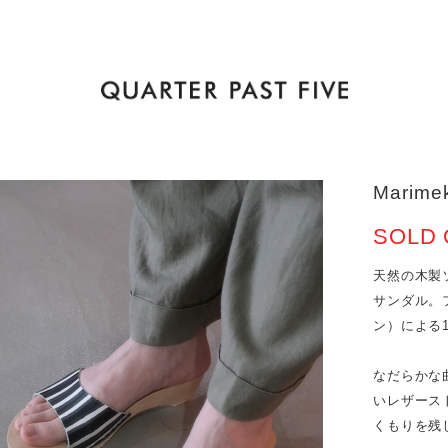
Marimek
SOLD 
天然の木製ソ
サンダル。フ
ン）による
なだらかな
いレザース
くもりを残