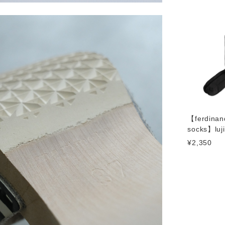
【ferdinan
socks】luji
¥2,350