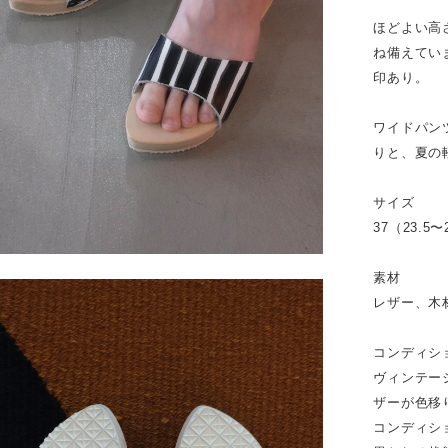
ほどよい高
ね備えてい
印あり。
ワイドパン
りと、夏の
サイズ
37（23.5
素材
レザー、木
コンディシ
ヴィンテー
ザーが色移
コンディシ