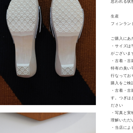
思われる状
生産
フィンラン
ご購入にあ
・サイズは
がございま
・古着・古
特有の臭い
行なってお
購入をご検
・古着・古
す。つぎは
ださい
・写真と実
理解いただ
・当店によ