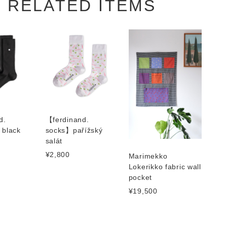
RELATED ITEMS
d.
【ferdinand.
 black
socks】pařížský
salát
¥2,800
Marimekko
Lokerikko fabric wall
pocket
¥19,500