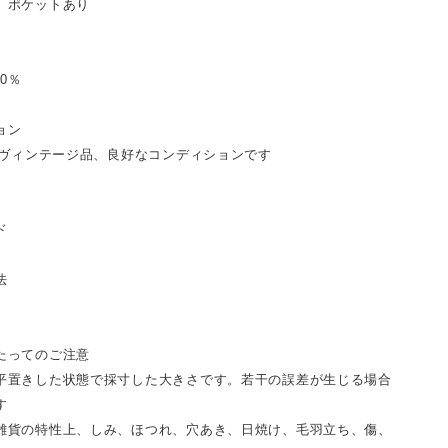
、ポケットあり
00％
ョン
代のヴィンテージ品、良好なコンディションです
ド
法
たってのご注意
平置きした状態で採寸した大きさです。若干の誤差が生じる場合
す
雑貨の特性上、しみ、ほつれ、穴あき、日焼け、毛羽立ち、傷、