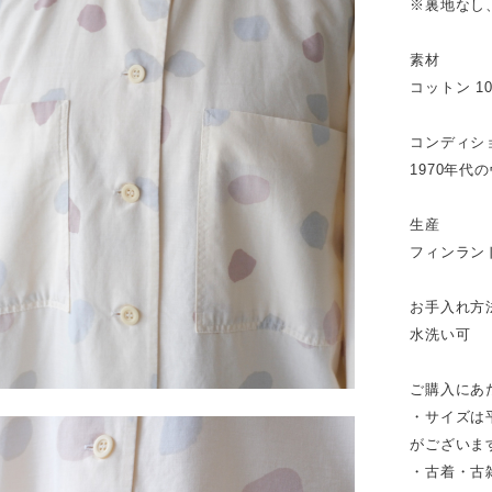
※裏地なし
素材
コットン 1
コンディシ
1970年
生産
フィンラン
お手入れ方
水洗い可
ご購入にあ
・サイズは
がございま
・古着・古