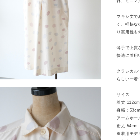
れ、ミニマ
マキシ丈で
く、軽快な
り実用性も
薄手で上質
快適に着用
クラシカル
らしい一着
サイズ
着丈 112c
身幅：53c
アームホール
裄丈 54cm
※着用モデル