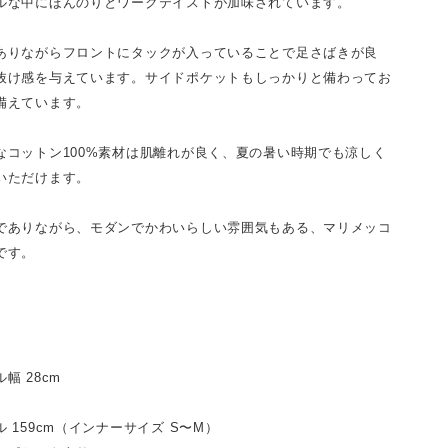
ルな中にほんのりとワークテイストが加味されています。
ありながらフロントにタックが入っていることで足さばきが良
抜け感を与えています。サイドポケットもしっかりと備わってお
備えています。
なコットン100%素材は肌離れが良く、夏の暑い時期でも涼しく
いただけます。
でありながら、モダンでかわいらしい雰囲気もある、マリメッコ
です。
m
m
幅 28cm
 159cm（インナーサイズ S〜M）