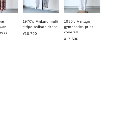
1970's Finland multi
1980's Vintage
ton
stripe balloon dress
gymnastics print
with
coverall
ress
¥18,700
¥17,500