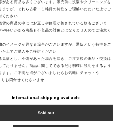
等がある商品も多くございます。販売前に洗濯やクリーニングを
りますが、それら古着・古雑貨の特性をご理解いただいた上でご
討ください
雑貨の商品の中にはお直しや修理が施されている物もございま
ぎや繕いがある商品も不良品の対象とはなりませんのでご注意く
物のイメージが異なる場合がございますが、通販という特性をご
いた上でご購入をご検討ください
る見落とし、不備があった場合を除き、ご注文後の返品・交換は
しておりません。商品に関してできるだけ明確に説明をするよう
ります。ご不明な点がございましたらお気軽にチャットや
Tよりお問合せくださいませ
International shipping available
Sold out