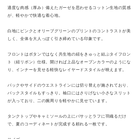
適度な肉感（厚み）備えたガーゼを思わせるコットン生地の質感
が、軽やかで快適な着心地。
白地にピンクとオリーブグリーンのプリントのコントラストが美
しく、全体を大人っぽく引き締めている印象です。
フロントはボタンではなく共生地の紐をきゅっと結ぶタイフロン
ト（紐リボン）仕様。開ければ上品なオープンカラーのようにな
り、インナーを見せる軽快なレイヤードスタイルが映えます。
バックやサイドのウエストラインには切り替えが施されており、
バックスタイルもすっきり。袖口にはさりげない小さなスリット
が入っており、二の腕周りを軽やかに見せています。
タンクトップやキャミソールの上にバサッとラフに羽織るだけ
で、夏のコーディネートが完成する頼れる一枚です。