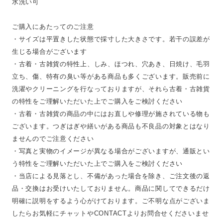
水洗い可
ご購入にあたってのご注意
・サイズは平置きした状態で採寸した大きさです。若干の誤差が
生じる場合がございます
・古着・古雑貨の特性上、しみ、ほつれ、穴あき、日焼け、毛羽
立ち、傷、特有の臭い等がある商品も多くございます。販売前に
洗濯やクリーニングを行なっておりますが、それら古着・古雑貨
の特性をご理解いただいた上でご購入をご検討ください
・古着・古雑貨の商品の中にはお直しや修理が施されている物も
ございます。つぎはぎや繕いがある商品も不良品の対象とはなり
ませんのでご注意ください
・写真と実物のイメージが異なる場合がございますが、通販とい
う特性をご理解いただいた上でご購入をご検討ください
・当店による見落とし、不備があった場合を除き、ご注文後の返
品・交換はお受けいたしておりません。商品に関してできるだけ
明確に説明をするよう心がけております。ご不明な点がございま
したらお気軽にチャットやCONTACTよりお問合せくださいませ