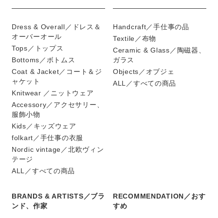
Dress & Overall／ドレス＆
Handcraft／手仕事の品
オーバーオール
Textile／布物
Tops／トップス
Ceramic & Glass／陶磁器、
Bottoms／ボトムス
ガラス
Coat & Jacket／コート＆ジ
Objects／オブジェ
ャケット
ALL／すべての商品
Knitwear ／ニットウェア
Accessory／アクセサリー、
服飾小物
Kids／キッズウェア
folkart／手仕事の衣服
Nordic vintage／北欧ヴィン
テージ
ALL／すべての商品
BRANDS & ARTISTS／ブラ
RECOMMENDATION／おす
ンド、作家
すめ