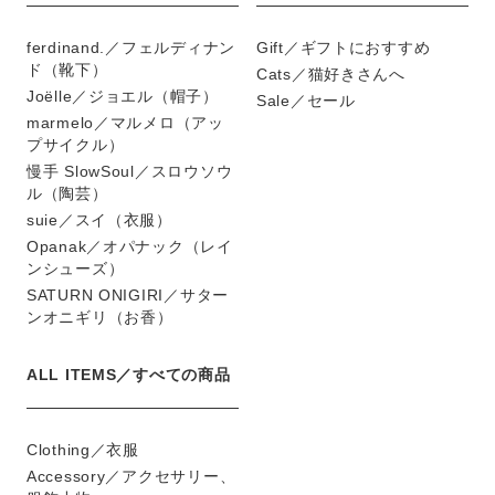
ferdinand.／フェルディナン
Gift／ギフトにおすすめ
ド（靴下）
Cats／猫好きさんへ
Joëlle／ジョエル（帽子）
Sale／セール
marmelo／マルメロ（アッ
プサイクル）
慢手 SlowSoul／スロウソウ
ル（陶芸）
suie／スイ（衣服）
Opanak／オパナック（レイ
ンシューズ）
SATURN ONIGIRI／サター
ンオニギリ（お香）
ALL ITEMS／すべての商品
Clothing／衣服
Accessory／アクセサリー、