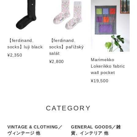
【ferdinand.
【ferdinand.
socks】luji black
socks】pařížský
salát
¥2,350
Marimekko
¥2,800
Lokerikko fabric
wall pocket
¥19,500
CATEGORY
VINTAGE & CLOTHING／
GENERAL GOODS／雑
ヴィンテージ 他
貨、インテリア 他