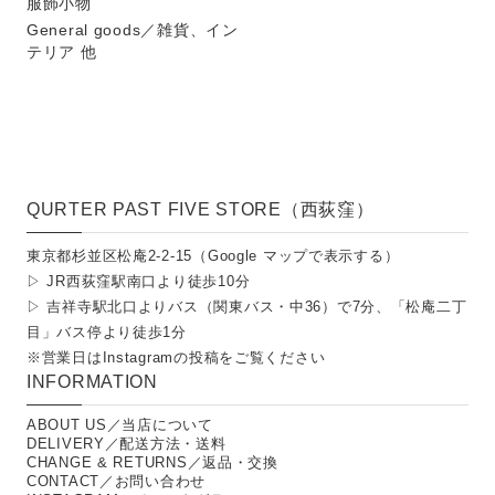
服飾小物
General goods／雑貨、イン
テリア 他
QURTER PAST FIVE STORE（西荻窪）
東京都杉並区松庵2-2-15（
Google マップで表示する
）
▷ JR西荻窪駅南口より徒歩10分
▷ 吉祥寺駅北口よりバス（関東バス・中36）で7分、「松庵二丁
目」バス停より徒歩1分
※営業日は
Instagramの投稿
をご覧ください
INFORMATION
ABOUT US／当店について
DELIVERY／配送方法・送料
CHANGE & RETURNS／返品・交換
CONTACT／お問い合わせ