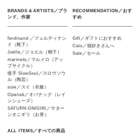
BRANDS & ARTISTS／ブラ
RECOMMENDATION／おす
ンド、作家
すめ
ferdinand.／フェルディナン
Gift／ギフトにおすすめ
ド（靴下）
Cats／猫好きさんへ
Joëlle／ジョエル（帽子）
Sale／セール
marmelo／マルメロ（アッ
プサイクル）
慢手 SlowSoul／スロウソウ
ル（陶芸）
suie／スイ（衣服）
Opanak／オパナック（レイ
ンシューズ）
SATURN ONIGIRI／サター
ンオニギリ（お香）
ALL ITEMS／すべての商品