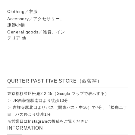
Clothing／衣服
Accessory／アクセサリー、
服飾小物
General goods／雑貨、イン
テリア 他
QURTER PAST FIVE STORE（西荻窪）
東京都杉並区松庵2-2-15（
Google マップで表示する
）
▷ JR西荻窪駅南口より徒歩10分
▷ 吉祥寺駅北口よりバス（関東バス・中36）で7分、「松庵二丁
目」バス停より徒歩1分
※営業日は
Instagramの投稿
をご覧ください
INFORMATION