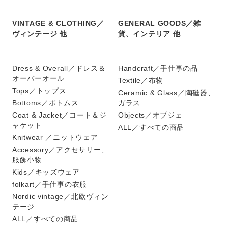
VINTAGE & CLOTHING／
GENERAL GOODS／雑
ヴィンテージ 他
貨、インテリア 他
Dress & Overall／ドレス＆
Handcraft／手仕事の品
オーバーオール
Textile／布物
Tops／トップス
Ceramic & Glass／陶磁器、
Bottoms／ボトムス
ガラス
Coat & Jacket／コート＆ジ
Objects／オブジェ
ャケット
ALL／すべての商品
Knitwear ／ニットウェア
Accessory／アクセサリー、
服飾小物
Kids／キッズウェア
folkart／手仕事の衣服
Nordic vintage／北欧ヴィン
テージ
ALL／すべての商品