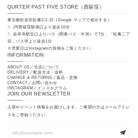
QURTER PAST FIVE STORE（西荻窪）
東京都杉並区松庵2-2-15（
Google マップで表示する
）
▷ JR西荻窪駅南口より徒歩10分
▷ 吉祥寺駅北口よりバス（関東バス・中36）で7分、「松庵二丁
目」バス停より徒歩1分
※営業日は
Instagramの投稿
をご覧ください
INFORMATION
ABOUT US／当店について
DELIVERY／配送方法・送料
CHANGE & RETURNS／返品・交換
CONTACT／お問い合わせ
INSTAGRAM／インスタグラム
JOIN OUR NEWSLETTER
入荷やイベント情報をお届けします。ご希望の方はメールアドレ
スをご登録ください