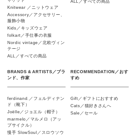
ャケット
ALL／すべての商品
Knitwear ／ニットウェア
Accessory／アクセサリー、
服飾小物
Kids／キッズウェア
folkart／手仕事の衣服
Nordic vintage／北欧ヴィン
テージ
ALL／すべての商品
BRANDS & ARTISTS／ブラ
RECOMMENDATION／おす
ンド、作家
すめ
ferdinand.／フェルディナン
Gift／ギフトにおすすめ
ド（靴下）
Cats／猫好きさんへ
Joëlle／ジョエル（帽子）
Sale／セール
marmelo／マルメロ（アッ
プサイクル）
慢手 SlowSoul／スロウソウ