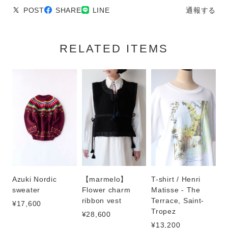
POST
SHARE
LINE
通報する
RELATED ITEMS
【marmelo】
T-shirt / Henri
Azuki Nordic
Flower charm
Matisse - The
sweater
ribbon vest
Terrace, Saint-
¥17,600
Tropez
¥28,600
¥13,200