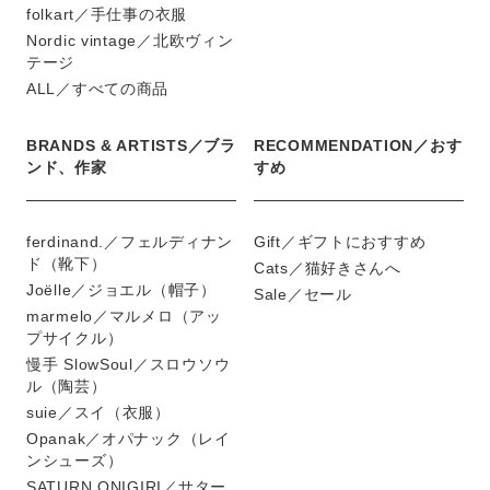
folkart／手仕事の衣服
Nordic vintage／北欧ヴィン
テージ
ALL／すべての商品
BRANDS & ARTISTS／ブラ
RECOMMENDATION／おす
ンド、作家
すめ
ferdinand.／フェルディナン
Gift／ギフトにおすすめ
ド（靴下）
Cats／猫好きさんへ
Joëlle／ジョエル（帽子）
Sale／セール
marmelo／マルメロ（アッ
プサイクル）
慢手 SlowSoul／スロウソウ
ル（陶芸）
suie／スイ（衣服）
Opanak／オパナック（レイ
ンシューズ）
SATURN ONIGIRI／サター