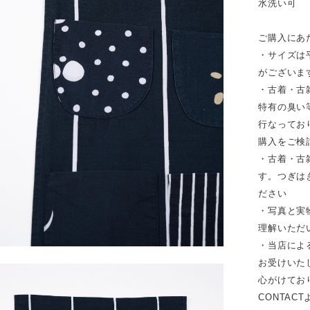
水洗い可
ご購入にあ
・サイズは
がございま
・古着・古
特有の臭い
行なってお
購入をご検
・古着・古
す。つぎは
ださい
・写真と実
理解いただ
・当店によ
お受けいた
心がけてお
CONTAC