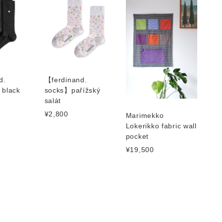
d.
【ferdinand.
 black
socks】pařížský
salát
¥2,800
Marimekko
Lokerikko fabric wall
pocket
¥19,500