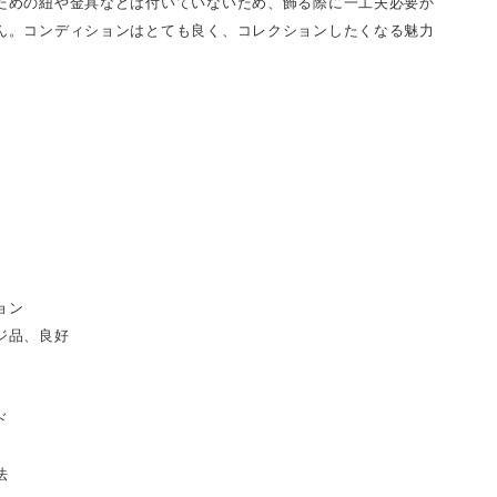
ための紐や金具などは付いていないため、飾る際に一工夫必要か
ん。コンディションはとても良く、コレクションしたくなる魅力
。
ョン
ジ品、良好
ド
法