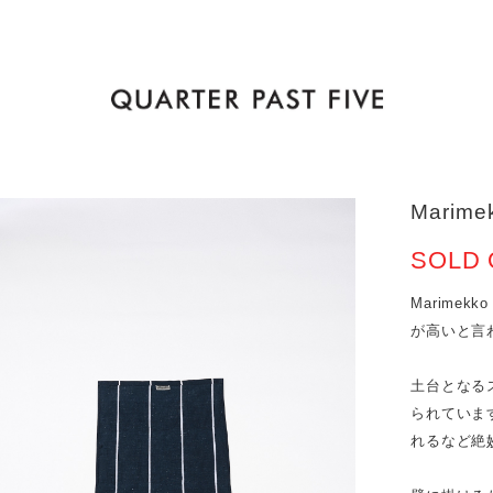
Marimek
SOLD 
Marime
が高いと言
土台となる
られていま
れるなど絶