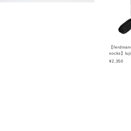
【ferdinan
socks】luji
¥2,350