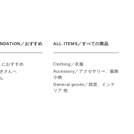
ENDATION／おすすめ
ALL ITEMS／すべての商品
フトにおすすめ
Clothing／衣服
好きさんへ
Accessory／アクセサリー、服飾
小物
ール
General goods／雑貨、インテ
リア 他