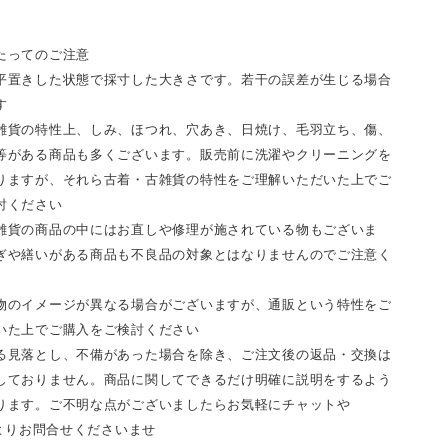
たってのご注意
平置きした状態で採寸した大きさです。若干の誤差が生じる場合
す
雑貨の特性上、しみ、ほつれ、穴あき、日焼け、毛羽立ち、傷、
等がある商品も多くございます。販売前に洗濯やクリーニングを
りますが、それら古着・古雑貨の特性をご理解いただいた上でご
討ください
雑貨の商品の中にはお直しや修理が施されている物もございま
ぎや繕いがある商品も不良品の対象とはなりませんのでご注意く
物のイメージが異なる場合がございますが、通販という特性をご
いた上でご購入をご検討ください
る見落とし、不備があった場合を除き、ご注文後の返品・交換は
しておりません。商品に関してできるだけ明確に説明をするよう
ります。ご不明な点がございましたらお気軽にチャットや
Tよりお問合せくださいませ