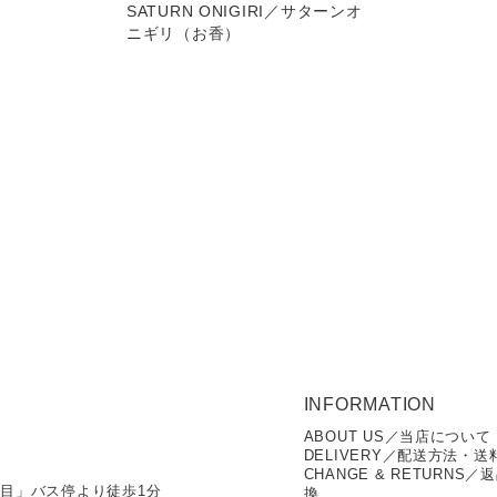
SATURN ONIGIRI／サターンオ
ニギリ（お香）
INFORMATION
ABOUT US／当店について
DELIVERY／配送方法・送
CHANGE & RETURNS／
丁目」バス停より徒歩1分
換