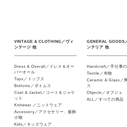
VINTAGE & CLOTHING／ヴィ
GENERAL GOOD
ンテージ 他
ンテリア 他
Dress & Overall／ドレス＆オー
Handcraft／手仕事
バーオール
Textile／布物
Tops／トップス
Ceramic & Glas
Bottoms／ボトムス
ス
Coat & Jacket／コート＆ジャケ
Objects／オブジェ
ット
ALL／すべての商品
Knitwear ／ニットウェア
Accessory／アクセサリー、服飾
小物
Kids／キッズウェア