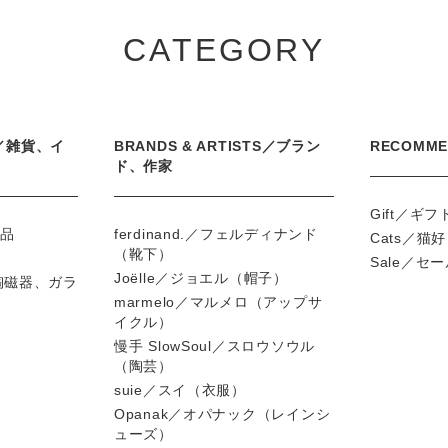
CATEGORY
S／雑貨、イ
BRANDS & ARTISTS／ブラン
RECOMM
ド、作家
Gift／ギ
の品
ferdinand.／フェルディナンド
Cats／猫
（靴下）
Sale／セ
Joëlle／ジョエル（帽子）
s／陶磁器、ガラ
marmelo／マルメロ（アップサ
イクル）
慢手 SlowSoul／スロウソウル
（陶芸）
suie／スイ（衣服）
Opanak／オパナック（レインシ
ューズ）