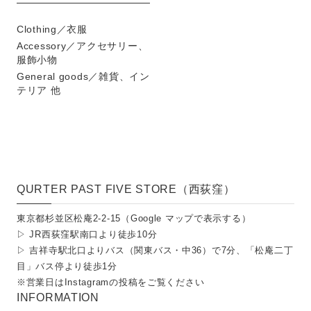
Clothing／衣服
Accessory／アクセサリー、
服飾小物
General goods／雑貨、イン
テリア 他
QURTER PAST FIVE STORE（西荻窪）
東京都杉並区松庵2-2-15（
Google マップで表示する
）
▷ JR西荻窪駅南口より徒歩10分
▷ 吉祥寺駅北口よりバス（関東バス・中36）で7分、「松庵二丁
目」バス停より徒歩1分
※営業日は
Instagramの投稿
をご覧ください
INFORMATION