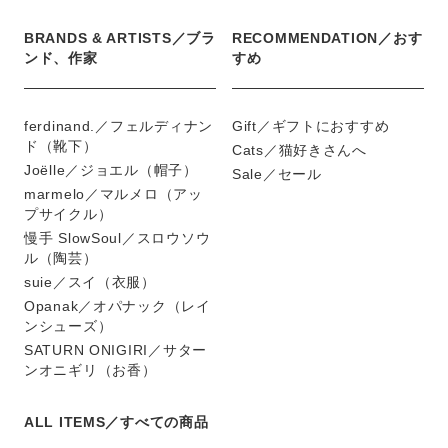
BRANDS & ARTISTS／ブラ
RECOMMENDATION／おす
ンド、作家
すめ
ferdinand.／フェルディナン
Gift／ギフトにおすすめ
ド（靴下）
Cats／猫好きさんへ
Joëlle／ジョエル（帽子）
Sale／セール
marmelo／マルメロ（アッ
プサイクル）
慢手 SlowSoul／スロウソウ
ル（陶芸）
suie／スイ（衣服）
Opanak／オパナック（レイ
ンシューズ）
SATURN ONIGIRI／サター
ンオニギリ（お香）
ALL ITEMS／すべての商品