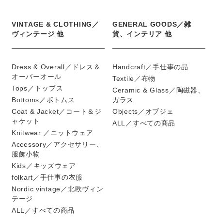
VINTAGE & CLOTHING／
GENERAL GOODS／雑
ヴィンテージ 他
貨、インテリア 他
Dress & Overall／ドレス＆
Handcraft／手仕事の品
オーバーオール
Textile／布物
Tops／トップス
Ceramic & Glass／陶磁器、
Bottoms／ボトムス
ガラス
Coat & Jacket／コート＆ジ
Objects／オブジェ
ャケット
ALL／すべての商品
Knitwear ／ニットウェア
Accessory／アクセサリー、
服飾小物
Kids／キッズウェア
folkart／手仕事の衣服
Nordic vintage／北欧ヴィン
テージ
ALL／すべての商品