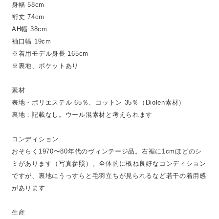
身幅 58cm
裄丈 74cm
AH幅 38cm
袖口幅 19cm
※着用モデル身長 165cm
※裏地、ポケットあり
素材
表地・ポリエステル 65％、コットン 35％（Diolen素材）
裏地：記載なし。ウール混素材と考えられます
コンディション
おそらく1970〜80年代のヴィンテージ品。右裾に1cmほどのシ
ミがあります（写真参照）。全体的に概ね良好なコンディション
ですが、裏地にうっすらと毛羽立ちが見られるなど若干の着用感
があります
生産