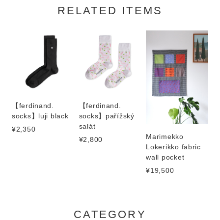
RELATED ITEMS
【ferdinand.
【ferdinand.
socks】luji black
socks】pařížský
salát
¥2,350
Marimekko
¥2,800
Lokerikko fabric
wall pocket
¥19,500
CATEGORY