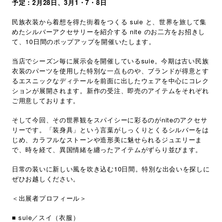
予定：2月28日、3月1・7・8日
民族衣装から着想を得た街着をつくる suie と、世界を旅して集
めたシルバーアクセサリーを紹介する nite のお二方をお招きし
て、10日間のポップアップを開催いたします。
当店でシーズン毎に展示会を開催しているsuie。今期は古い民族
衣装のパーツを使用した特別な一点ものや、ブランドが得意とす
るエスニックなディテールを前面に出したウェアを中心にコレク
ションが展開されます。新作の受注、即売のアイテムをそれぞれ
ご用意しております。
そして今回、その世界観をスパイシーに彩るのがniteのアクセサ
リーです。「装身具」という言葉がしっくりとくるシルバーをは
じめ、カラフルなストーンや造形美に魅せられるジュエリーま
で、時を経て、異国情緒を纏ったアイテムがずらり並びます。
日常の装いに新しい風を吹き込む10日間。特別な出会いを探しに
ぜひお越しください。
＜出展者プロフィール＞
■ suie／スイ（衣服）