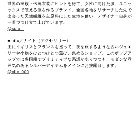
世界の民族・伝統衣装にヒントを得て、女性に向けた服、ユニセ
ックスで装える服を作るブランド。全国各地をリサーチした先で
出会った天然繊維を主原料にした生地を使い、デザイナー自身が
一着づつ仕立て上げています。
@suie._
■ nite／ナイト（アクセサリー）
主にイギリスとフランスを巡って、夜を旅するような古いジュエ
リーや小物をひとつひとつ選び、集めるショップ。このポップア
ップでは多国籍でプリミティブな系譜がありつつも、モダンな雰
囲気のあるシルバーアイテムをメインにお披露目します。
@nite_000